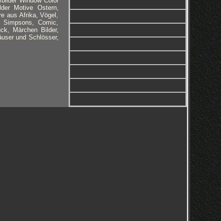
rbilder Window Color
lder Motive Ostern,
e aus Afrika, Vögel,
n, Simpsons, Comic,
ck, Märchen Bilder,
user und Schlösser,