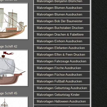
Malvorlagen Benjamin Blümchen
Malvorlagen Blumen Ausdrucken
Malvorlagen Blumen Ausdrucken
Malvorlagen Bob Der Baumeister
Malvorlagen Buchstaben Drucken
Malvorlagen Drachen & Fabeltiere
Malvorlagen Einhorn Ausdrucken
age Schiff 42
Malvorlagen Elefanten Ausdrucken
Malvorlagen Elfen & Feen Drucken
Malvorlagen Fahrzeuge Ausdrucken
Malvorlagen Fische Ausdrucken
Malvorlagen Füchse Ausdrucken
Malvorlagen Fußball Ausdrucken
Malvorlagen Geburtstag Ausdrucken
age Schiff 45
Malvorlagen Geburtstag Kinder
Malvorlagen Halloween Ausdrucken