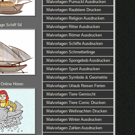
Malvorlagen Pumuckl Ausdrucken
Malvorlagen Raubtiere Drucken
Malvorlagen Religion Ausdrucken
age Schiff 54
Malvorlagen Ritter Ausdrucken
Malvorlagen Römer Ausdrucken
Malvorlagen Schiffe Ausdrucken
Malvorlagen Schmetterlinge
Malvorlagen Spongebob Ausdrucken
Malvorlagen Sport Ausdrucken
Malvorlagen Symbole & Geometrie
Online Hören
Malvorlagen Urlaub Reisen Ferien
Malvorlagen Tiere Gemischt
Malvorlagen Tiere Comic Drucken
Malvorlagen Weihnachten Drucken
Malvorlagen Winter Ausdrucken
Malvorlagen Zahlen Ausdrucken