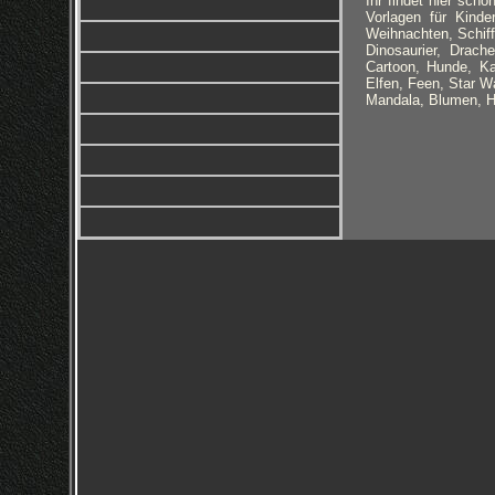
Ihr findet hier sch
Vorlagen für Kinde
Weihnachten, Schiff
Dinosaurier, Drach
Cartoon, Hunde, Ka
Elfen, Feen, Star 
Mandala, Blumen, Ha