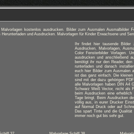
Malvorlagen kostenlos ausdrucken. Bilder zum Ausmalen Ausmalbilder Fe
is Herunterladen und Ausdrucken. Malvorlagen für Kinder Erwachsene und Sen
Ihr findet hier tausende Bilde
Ausdrucken, Malvorlagen, Ausma
Color Fensterbilder Vorlagen. 
ausdrucken und anschließend a
benötigt ihr nur den Reader, den 
runterladen und danach installie
euch hier Bilder zum Ausmalen 
ist das ganz einfach. Die kleinen
sind mit der dazu gehörigen PDF 
alle Malvorlagen haben DIN A4 G
Schwarz Weiß Vector, nicht als P
beim Ausdrucken eine erheblich 
Tage bringt. Beim Ausdrucken der
völlig aus, in eurer Drucker Ein
auf Normal Druck oder auf Schne
Das spart Tinte und die Qualität 
immer noch gut bis sehr gut
.
Schiff 37
Malvorlage Schiff 38
Malvorl