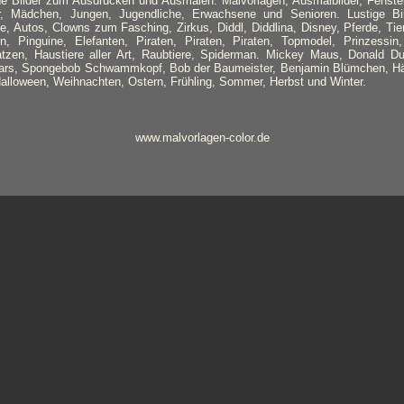
öne Bilder zum Ausdrucken und Ausmalen. Malvorlagen, Ausmalbilder, Fenste
r, Mädchen, Jungen, Jugendliche, Erwachsene und Senioren. Lustige Bi
e, Autos, Clowns zum Fasching, Zirkus, Diddl, Diddlina, Disney, Pferde, Tier
en, Pinguine, Elefanten, Piraten, Piraten, Piraten, Topmodel, Prinzessi
tzen, Haustiere aller Art, Raubtiere, Spiderman. Mickey Maus, Donald Du
Wars, Spongebob Schwammkopf, Bob der Baumeister, Benjamin Blümchen, Hä
lloween, Weihnachten, Ostern, Frühling, Sommer, Herbst und Winter.
www.malvorlagen-color.de