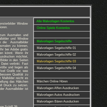
Alle Malvorlagen Kostenlos
nsterbilder Window
ioren.
Online Spiele Kostenlos
r zum Ausmalen und
lbilder und Window
Malvorlagen Segelschiffe
Um die Ausmalbilder
usmalen zu können,
Malvorlagen Segelschiffe 01
Ihr bei Adobe gratis
ren könnt. Wenn ihr
Malvorlagen Segelschiffe 02
ausdrucken möchtet,
 Bilder in den Seiten
Malvorlagen Segelschiffe 03
Datei verlinkt. Fast
röße und liegen als
Malvorlagen Segelschiffe 04
ixel Grafik vor, was
bessere Qualität zu
 Malbilder reicht es
Märchen Online Hören
stellung das Häkchen
ll Druck zu setzen.
Malvorlagen Affen Ausdrucken
der Ausmalbilder ist
Malvorlagen Autos Ausdrucken
Malvorlagen Bären Ausducken
age Schiff 39