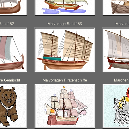
Schiff 52
Malvorlage Schiff 53
Malvorl
ere Gemischt
Malvorlagen Piratenschiffe
Märchen 