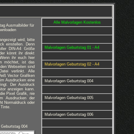
Alle Malvorlagen Kostenlos
ag Ausmalbilder für
ownloaden
gezeigt wird, bitte
ck einstellen. Denn
Malvorlagen Geburtstag 01 - A4
oller DIN-A4 Größe
r könnt ihr direkt
Wenn ihr euch hier
n möchtet, ist das
Malvorlagen Geburtstag 02 - A4
n den Webseiten sind
tei verlinkt. Alle
eiß Vector Grafiken
beim Ausdrucken eine
Malvorlagen Geburtstag 004
ringt. Der Ausdruck
itor anzeigen kann.
ie Pixel Grafik, nie
Malvorlagen Geburtstag 005
eim Ausdrucken der
cht Normaldruck oder
 Tinte.
Malvorlagen Geburtstag 006
 Geburtstag 004