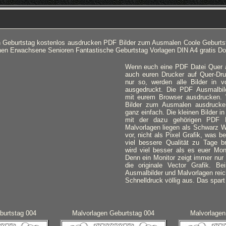
 Geburtstag kostenlos ausdrucken PDF Bilder zum Ausmalen Coole Geburtst
en Erwachsene Senioren Fantastische Geburtstag Vorlagen DIN A4 gratis D
Wenn euch eine PDF Datei Quer an
auch euren Drucker auf Quer-Dru
nur so, werden alle Bilder in v
ausgedruckt.
Die PDF Ausmalbilde
mit eurem Browser ausdrucken. 
Bilder zum Ausmalen ausdrucke
ganz einfach. Die kleinen Bilder i
mit der dazu gehörigen PDF Da
Malvorlagen liegen als Schwarz W
vor, nicht als Pixel Grafik, was 
viel bessere Qualität zu Tage b
wird viel besser als es euer Mon
Denn ein Monitor zeigt immer nur d
die originale Vector Grafik. B
Ausmalbilder und Malvorlagen rei
Schnelldruck völlig aus. Das spart
burtstag 004
Malvorlagen Geburtstag 004
Malvorlagen