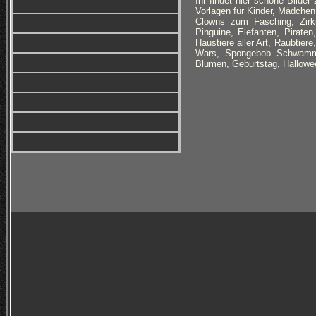
Ihr findet hier schöne Bilde
Vorlagen für Kinder, Mädchen
Clowns zum Fasching, Zirkus
Pinguine, Elefanten, Pirate
Haustiere aller Art, Raubtie
Wars, Spongebob Schwammk
Blumen, Geburtstag, Hallowee