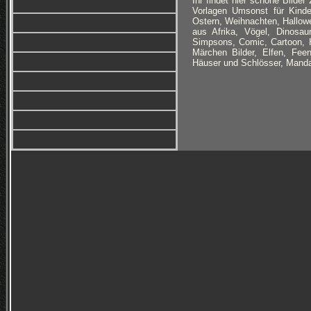
Ihr findet hier schöne Bilde
Vorlagen Umsonst für Kinde
Ostern, Weihnachten, Hallowe
aus Afrika, Vögel, Dinosaur
Simpsons, Comic, Cartoon, H
Märchen Bilder, Elfen, Fe
Häuser und Schlösser, Manda