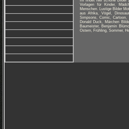
Ihr findet hier schöne Bilde
Vorlagen für Kinder, Mäd
Menschen. Lustige Bilder Moti
aus Afrika, Vögel, Dinosaur
Simpsons, Comic, Cartoon, H
Donald Duck, Märchen Bilde
Baumeister, Benjamin Blümc
Ostern, Frühling, Sommer, He