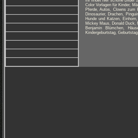
Ihr findet hier schöne Bilde
Color Vorlagen für Kinder, M
Pferde, Autos, Clowns zum Fa
Dinosaurier, Drachen, Pingui
Hunde und Katzen, Einhorn, P
Mickey Maus, Donald Duck, M
Benjamin Blümchen, Häuse
Kindergeburtstag, Geburtstag