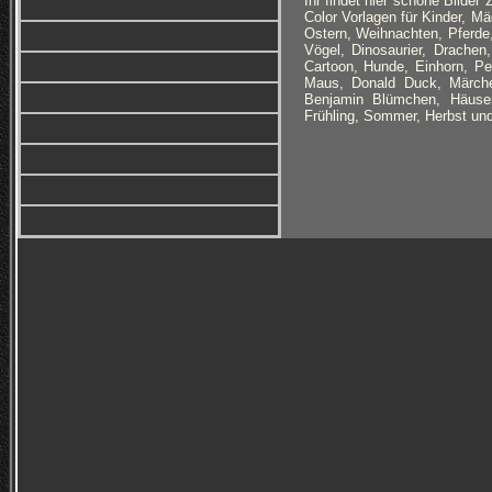
Ihr findet hier schöne Bilde
Color Vorlagen für Kinder, M
Ostern, Weihnachten, Pferde,
Vögel, Dinosaurier, Drachen
Cartoon, Hunde, Einhorn, Peg
Maus, Donald Duck, Märche
Benjamin Blümchen, Häuser
Frühling, Sommer, Herbst und