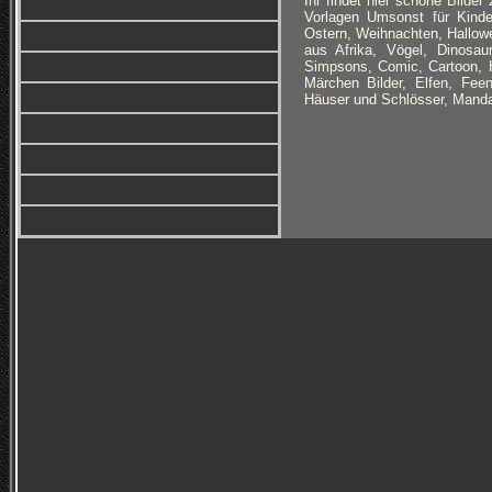
Ihr findet hier schöne Bilde
Vorlagen Umsonst für Kinde
Ostern, Weihnachten, Hallowe
aus Afrika, Vögel, Dinosaur
Simpsons, Comic, Cartoon, H
Märchen Bilder, Elfen, Fe
Häuser und Schlösser, Manda