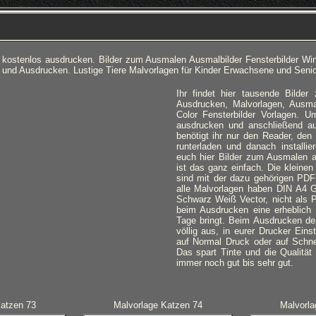
 kostenlos ausdrucken. Bilder zum Ausmalen Ausmalbilder Fensterbilder Wi
n und Ausdrucken. Lustige Tiere Malvorlagen für Kinder Erwachsene und Senio
Ihr findet hier tausende Bilde
Ausdrucken, Malvorlagen, Ausma
Color Fensterbilder Vorlagen. 
ausdrucken und anschließend a
benötigt ihr nur den Reader, den 
runterladen und danach installie
euch hier Bilder zum Ausmalen 
ist das ganz einfach. Die kleinen
sind mit der dazu gehörigen PDF 
alle Malvorlagen haben DIN A4 G
Schwarz Weiß Vector, nicht als P
beim Ausdrucken eine erheblich 
Tage bringt. Beim Ausdrucken der
völlig aus, in eurer Drucker Ein
auf Normal Druck oder auf Schne
Das spart Tinte und die Qualität 
immer noch gut bis sehr gut
.
Katzen 73
Malvorlage Katzen 74
Malvorla