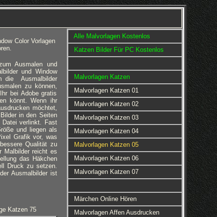
Alle Malvorlagen Kostenlos
ndow Color Vorlagen
ren.
Katzen Bilder Für PC Kostenlos
r zum Ausmalen und
lbilder und Window
Malvorlagen Katzen
Um die Ausmalbilder
usmalen zu können,
Malvorlagen Katzen 01
Ihr bei Adobe gratis
ren könnt. Wenn ihr
Malvorlagen Katzen 02
ausdrucken möchtet,
 Bilder in den Seiten
Malvorlagen Katzen 03
Datei verlinkt. Fast
röße und liegen als
Malvorlagen Katzen 04
ixel Grafik vor, was
bessere Qualität zu
Malvorlagen Katzen 05
 Malbilder reicht es
Malvorlagen Katzen 06
stellung das Häkchen
ll Druck zu setzen.
Malvorlagen Katzen 07
der Ausmalbilder ist
Märchen Online Hören
ge Katzen 75
Malvorlagen Affen Ausdrucken