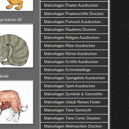
Malvorlagen Piraten Ausdrucken
Malvorlagen Piratenschiffe Drucken
ge Katzen 90
Malvorlagen Pumuckl Ausdrucken
Malvorlagen Raubtiere Drucken
Malvorlagen Religion Ausdrucken
Malvorlagen Ritter Ausdrucken
Malvorlagen Römer Ausdrucken
Malvorlagen Schiffe Ausdrucken
Malvorlagen Schmetterlinge
Hunde
Malvorlagen Spongebob Ausdrucken
Malvorlagen Sport Ausdrucken
Malvorlagen Symbole & Geometrie
Malvorlagen Urlaub Reisen Ferien
Malvorlagen Tiere Gemischt
Malvorlagen Tiere Comic Drucken
Malvorlagen Weihnachten Drucken