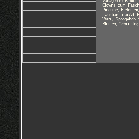
Vorlagen für Kinder
Clowns zum Faschin
Pinguine, Elefanten
Haustiere aller Art
Wars, Spongebob 
Blumen, Geburtstag,