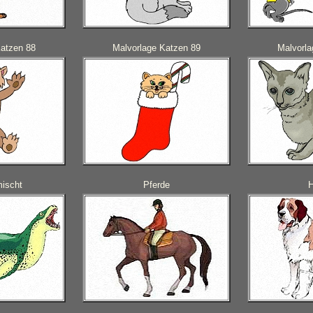
Katzen 88
Malvorlage Katzen 89
Malvorla
mischt
Pferde