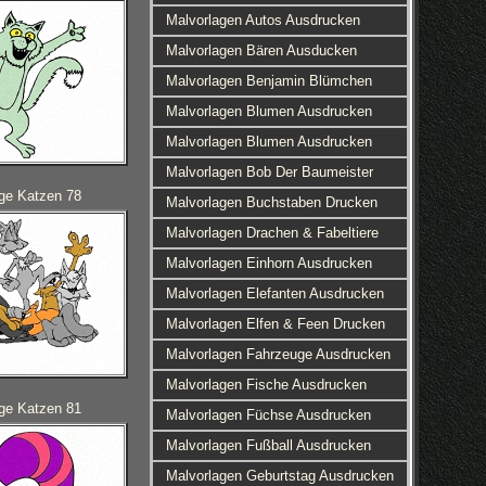
Malvorlagen Autos Ausdrucken
Malvorlagen Bären Ausducken
Malvorlagen Benjamin Blümchen
Malvorlagen Blumen Ausdrucken
Malvorlagen Blumen Ausdrucken
Malvorlagen Bob Der Baumeister
ge Katzen 78
Malvorlagen Buchstaben Drucken
Malvorlagen Drachen & Fabeltiere
Malvorlagen Einhorn Ausdrucken
Malvorlagen Elefanten Ausdrucken
Malvorlagen Elfen & Feen Drucken
Malvorlagen Fahrzeuge Ausdrucken
Malvorlagen Fische Ausdrucken
ge Katzen 81
Malvorlagen Füchse Ausdrucken
Malvorlagen Fußball Ausdrucken
Malvorlagen Geburtstag Ausdrucken