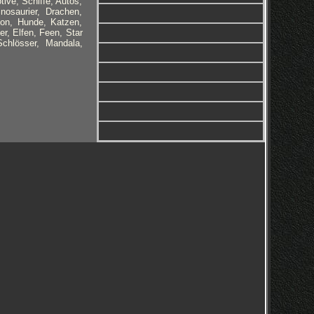
ive, Schiffe, Autos,
nosaurier, Drachen,
oon, Hunde, Katzen,
r, Elfen, Feen, Star
hlösser, Mandala,