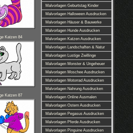
Malvorlagen Geburtstag Kinder
Malvorlagen Halloween Ausdrucken
Malvorlagen Häuser & Bauwerke
Malvorlagen Hunde Ausdrucken
ge Katzen 84
Malvorlagen Katzen Ausdrucken
Malvorlagen Landschaften & Natur
Malvorlagen Lustige Zwillinge
Malvorlagen Monster & Ungeheuer
Malvorlagen Moschee Ausdrucken
Malvorlagen Motorrad Ausdrucken
Malvorlagen Nahrung Ausdrucken
ge Katzen 87
Malvorlagen Online Ausmalen
Malvorlagen Ostern Ausdrucken
Malvorlagen Pegasus Ausdrucken
Malvorlagen Pferde Ausdrucken
Malvorlagen Pinguine Ausdrucken