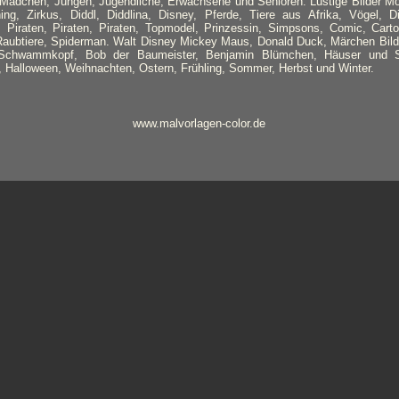
, Mädchen, Jungen, Jugendliche, Erwachsene und Senioren. Lustige Bilder Mot
g, Zirkus, Diddl, Diddlina, Disney, Pferde, Tiere aus Afrika, Vögel, Di
, Piraten, Piraten, Piraten, Topmodel, Prinzessin, Simpsons, Comic, Cart
, Raubtiere, Spiderman. Walt Disney Mickey Maus, Donald Duck, Märchen Bilde
Schwammkopf, Bob der Baumeister, Benjamin Blümchen, Häuser und Sc
 Halloween, Weihnachten, Ostern, Frühling, Sommer, Herbst und Winter.
www.malvorlagen-color.de