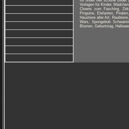
Ihr findet hier schöne Bilde
Vorlagen für Kinder, Mädchen
Clowns zum Fasching, Zirkus
Pinguine, Elefanten, Pirate
Haustiere aller Art, Raubtie
Wars, Spongebob Schwammk
Blumen, Geburtstag, Hallowee