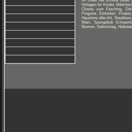
Ihr findet hier schöne Bilde
Vorlagen für Kinder, Mädchen
Clowns zum Fasching, Zirkus
Pinguine, Elefanten, Pirate
Haustiere aller Art, Raubtie
Wars, Spongebob Schwammk
Blumen, Geburtstag, Hallowee