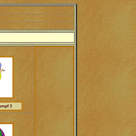
rumpf
3