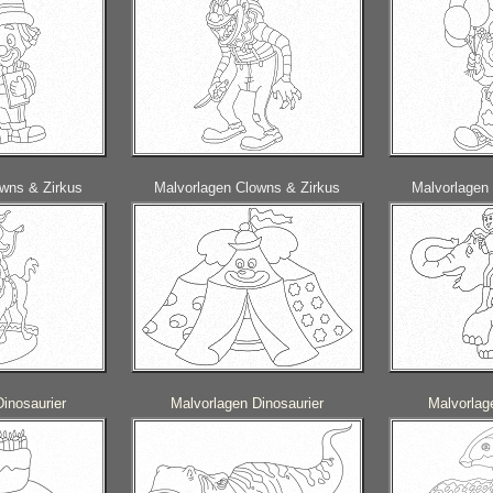
wns & Zirkus
Malvorlagen Clowns & Zirkus
Malvorlagen
inosaurier
Malvorlagen Dinosaurier
Malvorlag