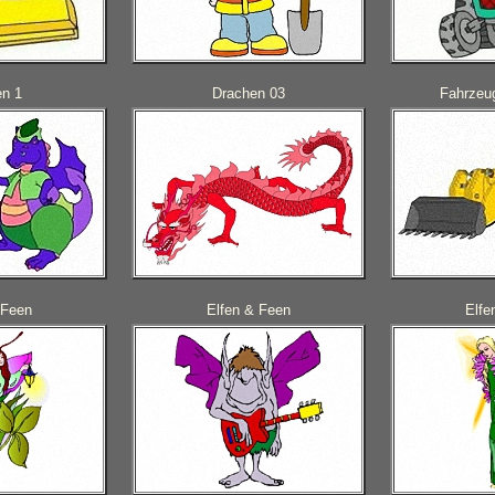
en 1
Drachen 03
Fahrzeu
 Feen
Elfen & Feen
Elfe