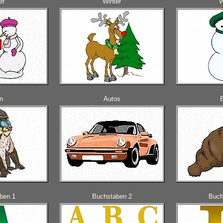
er
Winter
W
n
Autos
ben 1
Buchstaben 2
Buch