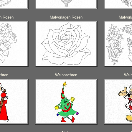
en Rosen
Malvorlagen Rosen
Malvor
chten
Weihnachten
Wei