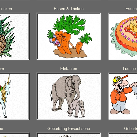
Trinken
Essen & Trinken
Essen
rn
Elefanten
Lustige 
he
Geburtstag Erwachsene
Geburt