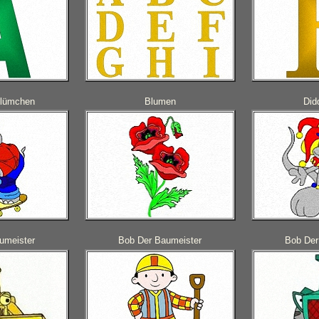
Blümchen
Blumen
Did
umeister
Bob Der Baumeister
Bob Der