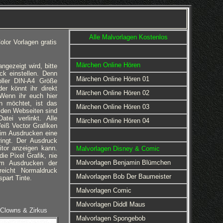
Alle Malvorlagen Kostenlos
lor Vorlagen gratis
Märchen Online Hören
gezeigt wird, bitte
ck einstellen. Denn
Märchen Online Hören 01
oller DIN-A4 Größe
r könnt ihr direkt
Märchen Online Hören 02
Wenn ihr euch hier
n möchtet, ist das
Märchen Online Hören 03
n den Webseiten sind
tei verlinkt. Alle
Märchen Online Hören 04
eiß Vector Grafiken
beim Ausdrucken eine
ringt. Der Ausdruck
itor anzeigen kann.
Malvorlagen Disney & Comic
ie Pixel Grafik, nie
Malvorlagen Benjamin Blümchen
eim Ausdrucken der
reicht Normaldruck
Malvorlagen Bob Der Baumeister
spart Tinte.
Malvorlagen Comic
Malvorlagen Diddl Maus
 Clowns & Zirkus
Malvorlagen Spongebob