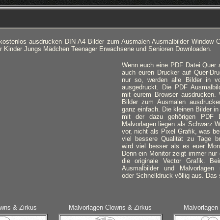
kostenlos ausdrucken DIN A4 Bilder zum Ausmalen Ausmalbilder Window Co
ür Kinder Jungs Mädchen Teenager Erwachsene und Senioren Downloaden.
Wenn euch eine PDF Datei Quer an
auch euren Drucker auf Quer-Dru
nur so, werden alle Bilder in v
ausgedruckt.
Die PDF Ausmalbilde
mit eurem Browser ausdrucken. 
Bilder zum Ausmalen ausdrucke
ganz einfach. Die kleinen Bilder i
mit der dazu gehörigen PDF Da
Malvorlagen liegen als Schwarz W
vor, nicht als Pixel Grafik, was 
viel bessere Qualität zu Tage b
wird viel besser als es euer Mon
Denn ein Monitor zeigt immer nur d
die originale Vector Grafik. B
Ausmalbilder und Malvorlagen 
oder Schnelldruck völlig aus. Das 
wns & Zirkus
Malvorlagen Clowns & Zirkus
Malvorlagen